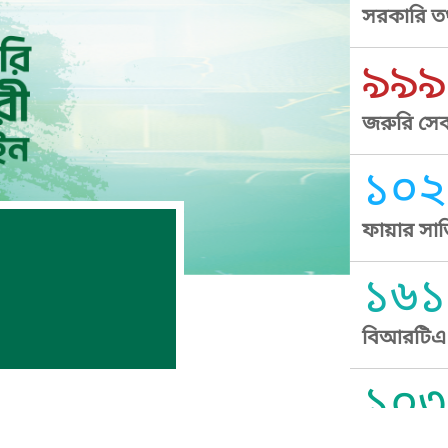
সরকারি তথ
৯৯৯
জরুরি সেব
১০২
ফায়ার সার
১৬১
বিআরটিএ স
১০৩
সুপ্রীম কোর