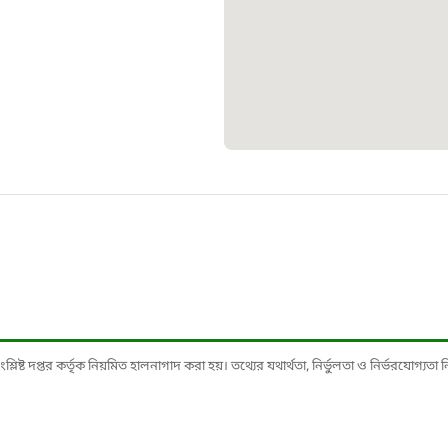
১০৯
শিশু সহায
১৬১
বাংলাদেশ ক
০১৯
মাদকদ্রব্য 
১৬১
ষ্ট দপ্তর কর্তৃক নিয়মিত হালনাগাদ করা হয়। তথ্যের যথার্থতা, নির্ভুলতা ও নির্ভরযোগ্যতা নিশ্
জরুরী অভ্