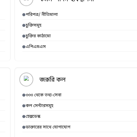
পরিপত্র/ নীতিমালা
চুক্তিসমূহ
চুক্তির কাঠামো
এপিএমএস
জরূরি কল
৩৩৩ থেকে তথ্য-সেবা
কল সেন্টারসমূহ
হেল্পডেস্ক
ডাক্তারের সাথে যোগাযোগ