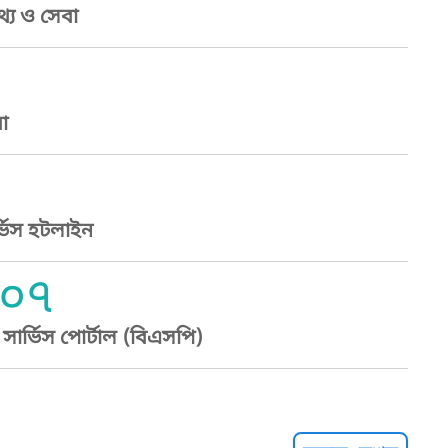
্য ও সেবা
া
্ভিস হটলাইন
০৭
ার্ভিস পোর্টাল (বিএসপি)
্ট হেল্পলাইন