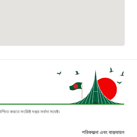
৮
়তা লাইন
০৯
র্মচারী কল্যাণ বোর্ড হটলাইন
০৮৮৮৮৮৮৮
নিয়ন্ত্রণ হটলাইন
১৩
চিত করতে সংশ্লিষ্ট দপ্তর সর্বদা সচেষ্ট।
যন্তরীণ নৌ-পরিবহন হটলাইন
পরিকল্পনা এবং বাস্তবায়ন